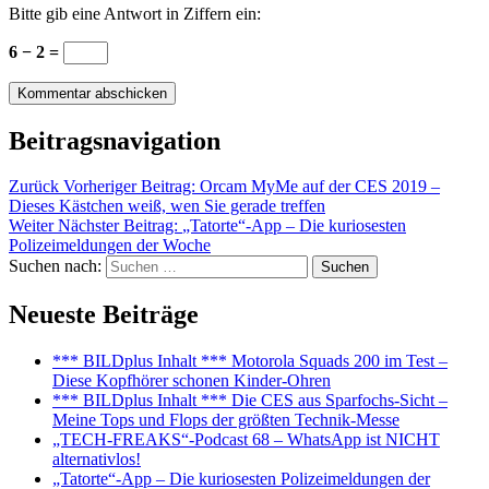
Bitte gib eine Antwort in Ziffern ein:
6 − 2 =
Beitragsnavigation
Zurück
Vorheriger Beitrag:
Orcam MyMe auf der CES 2019 –
Dieses Kästchen weiß, wen Sie gerade treffen
Weiter
Nächster Beitrag:
„Tatorte“-App – Die kuriosesten
Polizeimeldungen der Woche
Suchen nach:
Suchen
Neueste Beiträge
*** BILDplus Inhalt *** Motorola Squads 200 im Test –
Diese Kopfhörer schonen Kinder-Ohren
*** BILDplus Inhalt *** Die CES aus Sparfochs-Sicht –
Meine Tops und Flops der größten Technik-Messe
„TECH-FREAKS“-Podcast 68 – WhatsApp ist NICHT
alternativlos!
„Tatorte“-App – Die kuriosesten Polizeimeldungen der