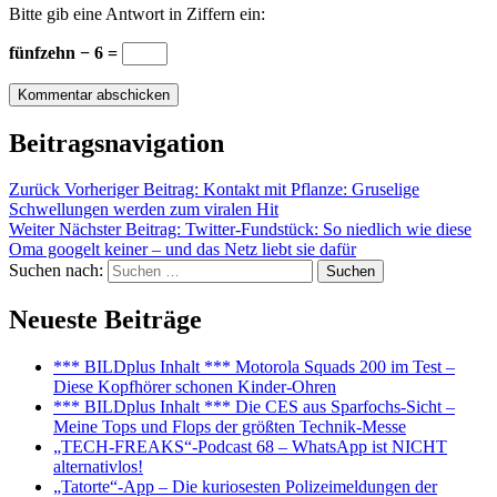
Bitte gib eine Antwort in Ziffern ein:
fünfzehn − 6 =
Beitragsnavigation
Zurück
Vorheriger Beitrag:
Kontakt mit Pflanze: Gruselige
Schwellungen werden zum viralen Hit
Weiter
Nächster Beitrag:
Twitter-Fundstück: So niedlich wie diese
Oma googelt keiner – und das Netz liebt sie dafür
Suchen nach:
Suchen
Neueste Beiträge
*** BILDplus Inhalt *** Motorola Squads 200 im Test –
Diese Kopfhörer schonen Kinder-Ohren
*** BILDplus Inhalt *** Die CES aus Sparfochs-Sicht –
Meine Tops und Flops der größten Technik-Messe
„TECH-FREAKS“-Podcast 68 – WhatsApp ist NICHT
alternativlos!
„Tatorte“-App – Die kuriosesten Polizeimeldungen der