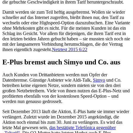
die gebuchte Geschwindigkeit in ihrem Tarif heruntergeschraubt.
Damit werden sie zum Teil heftig ausgebremst. Wollen sie wieder
schneller auf das Internet zugreifen, bleibt ihnen nur, den Tarif zu
wechseln oder eine Highspeed-Option dazuzubuchen. Eine Variante
ohne Mehrkosten gibt es nicht. Für die meisten Kunden ist das ein
Schlag ins Gesicht. Vor allem für diejenigen, die ihren Tarif erst in
den letzten beiden Jahren gebucht haben – sie mussten sich noch nie
mit der langsameren Verbindung herumschlagen, die der Vertrag
ihnen eigentlich zugesteht.
Netztest 2015 6:22
E-Plus bremst auch Simyo und Co. aus
Auch Kunden von Drittanbietern werden nun Opfer der
Datenbremse. Günstige Anbieter wie Aldi-Talk,
Simyo
und Co.
betreiben keine eigenen Netze, sondern mieten sie von den drei
großen Netzbetreibern. Viele von ihnen nutzen das E-Plus-Netz und
profitierten ebenfalls von der kostenlosen Speed-Option – und
werden nun genauso gedrosselt.
Seit Dezember 2013 läuft die Aktion, E-Plus hatte sie immer wieder
verlängert. Zuletzt wurde im Dezember 2015 angekündigt, die
Aktion noch einmal bis zum 30. Juni zu verlängern. Es wird das
letzte Mal gewesen sein,
das bestätigte Telefónica gegenüber
„Teltarif“
. Die O2-Mutter hatte letzten Herbst auch E-Plus