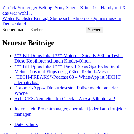
Zurück
Vorheriger Beitrag:
Sony Xperia X im Test: Handy mit X –
das war wohl …
Weiter
Nächster Beitrag:
Studie sieht «Internet-Optimismus» in
Deutschland
Suchen nach:
Suchen
Neueste Beiträge
*** BILDplus Inhalt *** Motorola Squads 200 im Test –
Diese Kopfhörer schonen Kinder-Ohren
*** BILDplus Inhalt *** Die CES aus Sparfochs-Sicht –
Meine Tops und Flops der größten Technik-Messe
„TECH-FREAKS“-Podcast 68 – WhatsApp ist NICHT
alternativlos!
„Tatorte“-App – Die kuriosesten Polizeimeldungen der
Woche
Acht CES-Neuheiten im Check – Alexa, Vibrator an!
Jeder ist ein Projektmanager, aber nicht jeder kann Projekte
managen
Datenschutz