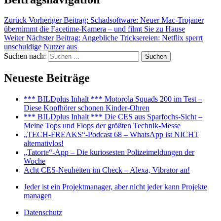
Zurück
Vorheriger Beitrag:
Schadsoftware: Neuer Mac-Trojaner
übernimmt die Facetime-Kamera – und filmt Sie zu Hause
Weiter
Nächster Beitrag:
Angebliche Tricksereien: Netflix sperrt
unschuldige Nutzer aus
Suchen nach:
Suchen
Neueste Beiträge
*** BILDplus Inhalt *** Motorola Squads 200 im Test –
Diese Kopfhörer schonen Kinder-Ohren
*** BILDplus Inhalt *** Die CES aus Sparfochs-Sicht –
Meine Tops und Flops der größten Technik-Messe
„TECH-FREAKS“-Podcast 68 – WhatsApp ist NICHT
alternativlos!
„Tatorte“-App – Die kuriosesten Polizeimeldungen der
Woche
Acht CES-Neuheiten im Check – Alexa, Vibrator an!
Jeder ist ein Projektmanager, aber nicht jeder kann Projekte
managen
Datenschutz