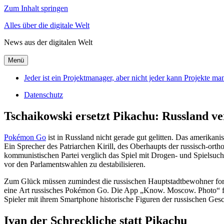
Zum Inhalt springen
Alles über die digitale Welt
News aus der digitalen Welt
Menü
Jeder ist ein Projektmanager, aber nicht jeder kann Projekte m
Datenschutz
Tschaikowski ersetzt Pikachu: Russland 
Pokémon Go
ist in Russland nicht gerade gut gelitten. Das amerikan
Ein Sprecher des Patriarchen Kirill, des Oberhaupts der russisch-or
kommunistischen Partei verglich das Spiel mit Drogen- und Spielsucht
vor den Parlamentswahlen zu destabilisieren.
Zum Glück müssen zumindest die russischen Hauptstadtbewohner for
eine Art russisches Pokémon Go. Die App „Know. Moscow. Photo“ fu
Spieler mit ihrem Smartphone historische Figuren der russischen Gesc
Ivan der Schreckliche statt Pikachu