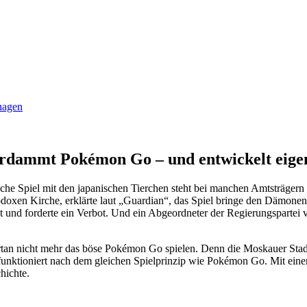
anagen
verdammt Pokémon Go – und entwickelt eige
ische Spiel mit den japanischen Tierchen steht bei manchen Amtsträger
thodoxen Kirche, erklärte laut „Guardian“, das Spiel bringe den Dämo
 und forderte ein Verbot. Und ein Abgeordneter der Regierungspartei ve
tan nicht mehr das böse Pokémon Go spielen. Denn die Moskauer Stad
nktioniert nach dem gleichen Spielprinzip wie Pokémon Go. Mit einem
hichte.