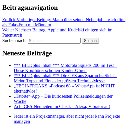
Beitragsnavigation
Zurück
Vorheriger Beitrag:
Mann über seinen Nebenjob – »Ich flirte
als Fake-Frau mit Männern
Weiter
Nächster Beitrag:
Apple und Kudelski einigen sich im
Patentstreit
Suchen nach:
Suchen
Neueste Beiträge
*** BILDplus Inhalt *** Motorola Squads 200 im Test –
Diese Kopfhörer schonen Kinder-Ohren
*** BILDplus Inhalt *** Die CES aus Sparfochs-Sicht –
Meine Tops und Flops der größten Technik-Messe
„TECH-FREAKS“-Podcast 68 – WhatsApp ist NICHT
alternativlos!
„Tatorte“-App – Die kuriosesten Polizeimeldungen der
Woche
Acht CES-Neuheiten im Check – Alexa, Vibrator an!
Jeder ist ein Projektmanager, aber nicht jeder kann Projekte
managen