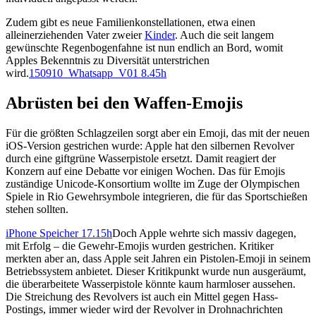
Zudem gibt es neue Familienkonstellationen, etwa einen
alleinerziehenden Vater zweier
Kinder
. Auch die seit langem
gewünschte Regenbogenfahne ist nun endlich an Bord, womit
Apples Bekenntnis zu Diversität unterstrichen
wird.
150910_Whatsapp_V01 8.45h
Abrüsten bei den Waffen-Emojis
Für die größten Schlagzeilen sorgt aber ein Emoji, das mit der neuen
iOS-Version gestrichen wurde: Apple hat den silbernen Revolver
durch eine giftgrüne Wasserpistole ersetzt. Damit reagiert der
Konzern auf eine Debatte vor einigen Wochen. Das für Emojis
zuständige Unicode-Konsortium wollte im Zuge der Olympischen
Spiele in Rio Gewehrsymbole integrieren, die für das Sportschießen
stehen sollten.
iPhone Speicher 17.15h
Doch Apple wehrte sich massiv dagegen,
mit Erfolg – die Gewehr-Emojis wurden gestrichen. Kritiker
merkten aber an, dass Apple seit Jahren ein Pistolen-Emoji in seinem
Betriebssystem anbietet. Dieser Kritikpunkt wurde nun ausgeräumt,
die überarbeitete Wasserpistole könnte kaum harmloser aussehen.
Die Streichung des Revolvers ist auch ein Mittel gegen Hass-
Postings, immer wieder wird der Revolver in Drohnachrichten