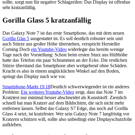
sollte, sorgt nun für negative Schlagzeilen: Das Display ist offenbar
sehr kratzanfällig.
Gorilla Glass 5 kratzanfällig
Das Galaxy Note 7 ist das erste Smartphone, das mit dem neuen
Gorilla Glas 5
ausgestattet ist. Es soll deutlich robuster sein und
auch Stürze aus großer Höhe überstehen, verspricht Hersteller
Corning Doch
ein Youtube-Video
widerlegte das bereits wenige
Tage nach der Vorstellung: Schon beim ersten Sturz aus Hüfthöhe
hatte das Telefon ein paar Schrammen an der Ecke. Die restlichen
Stürze überstand das Smartphone aber weitgehend ohne Schäden.
Kracht es also in einem unglücklichen Winkel auf den Boden,
springt das Display nach wie vor.
Smartphone-Markt 19.18
Deutlich schwerwiegender ist ein anderes
Problem:
Ein weiteres Youtube-Video
zeigt, dass das Note 7 im
Kratztest nur minimal besser abschneidet als Kunststoff. Ziemlich
schnell hat man Kratzer auf dem Bildschirm, die sich nicht mehr
entfernen lassen. Selbst das Galaxy S7 Edge, das noch auf Gorilla
Glass 4 setzt, ist kratzfester. Wer sein Galaxy Note 7 langfristig vor
Kratzern schützen will, sollte also unbedingt eine Displayschutzfolie
aufkleben.