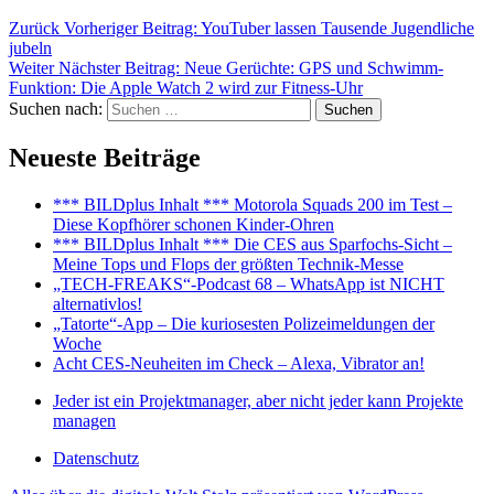
Zurück
Vorheriger Beitrag:
YouTuber lassen Tausende Jugendliche
jubeln
Weiter
Nächster Beitrag:
Neue Gerüchte: GPS und Schwimm-
Funktion: Die Apple Watch 2 wird zur Fitness-Uhr
Suchen nach:
Suchen
Neueste Beiträge
*** BILDplus Inhalt *** Motorola Squads 200 im Test –
Diese Kopfhörer schonen Kinder-Ohren
*** BILDplus Inhalt *** Die CES aus Sparfochs-Sicht –
Meine Tops und Flops der größten Technik-Messe
„TECH-FREAKS“-Podcast 68 – WhatsApp ist NICHT
alternativlos!
„Tatorte“-App – Die kuriosesten Polizeimeldungen der
Woche
Acht CES-Neuheiten im Check – Alexa, Vibrator an!
Jeder ist ein Projektmanager, aber nicht jeder kann Projekte
managen
Datenschutz