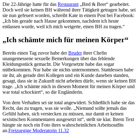
Die 22-Jährige hatte für das
Restaurant
„Bird & Beer“ gearbeitet.
Doch weil sie keinen BH während ihrer Tätigkeit getragen habe, sei
sie nun gefeuert worden, schreibt Kate in einem Post bei Facebook:
„Ich bin gerade nach Hause gekommen, nachdem ich heute
entlassen wurde, weil ich mich weigerte, einen BH zu tragen.“
„Ich schämte mich für meinen Körper“
Bereits einen Tag zuvor habe der
Bruder
ihrer Chefin
unangemessene sexuelle Bemerkungen über das fehlende
Kleidungsstück gemacht. Die Vorgesetzte habe das sogar
mitbekommen. Nur habe sie nichts unternommen. Stattdessen habe
sie ihr, als gerade drei Kollegen und ein Kunde daneben standen,
gesagt, dass sie in Zukunft nicht arbeiten dürfe, wenn sie keinen BH
trage. „Ich schämte mich in diesem Moment für meinen Körper und
war total schockiert“, so die Engländerin.
Von dem Verhalten sei sie total angewidert. Schließlich habe sie das
Recht, das zu tragen, was sie wolle. „Niemand sollte jemals das
Gefühl haben, sich verstecken zu müssen, nur damit er keinen
sexistischen Kommentaren ausgesetzt ist“, stellt sie klar. Ihrem Text
hängte sie noch ein Foto ihres wahrscheinlichen Arbeitsoutfits
an.
Freizuegige Moderatorin 11.32