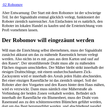
02 Robomov
Aber Entwarnung: Der Start mit dem Robomov ist der schwierige
Teil. Ist der Signaldraht erstmal glücklich verlegt, funktioniert der
Roboter ziemlich narrensicher. Am Einfachsten ist es natürlich, den
Roboter im lokalen Handel zu kaufen und die Ersteinrichtung vom
Profi vornehmen lassen.
Der Robomov will eingezäunt werden
Will man die Einrichtung selbst übernehmen, muss der Signaldraht
zunächst akkurat um das zu mähende Rasenstück herum verlegt
werden. Also nichts ist es mit „raus aus dem Karton und rauf auf
den Rasen“. Der stromführende Draht muss alle zu mähenden
Flächen ringsum umschließen. Der Mäher bleibt strikt innerhalb der
riesigen Drahtschlinge, mit einem undurchschaubaren Zick-
Zacksystem wird er innerhalb des Areals jeden Halm abschneiden.
Bei einer einzigen Rasenfläche ist das ziemlich simpel. Soll der
Roboter aber den Vorgarten und den Rasen hinter dem Haus mähen,
wird es verzwickt. Dann muss nämlich eine Mäherstraße als
Verbindung der beiden Zonen verkabelt werden. Befindet sich
innerhalb der Rasenfläche ein Blumenbeet, muss der Draht vom
Rasenrand aus zu den schützenswerten Blümchen geführt werden,
dort um das Beet herumgeführt werden, und abschließend parallel