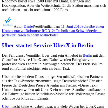
Robomov kostet etwa 1500 Euro mit Draht, Heringen und
Dockingstation. Aber ein Wetterschutz für die Station muss man sich
noch leisten – macht noch einmal 200 Euro.
Autor
Daniel
Veröffentlicht am
11. Juni 2016
Schreibe einen
Kommentar
zu Robomov RC 312: Technik statt Schweißperlen –
perfekter Rasen mit dem Mähroboter
Uber startet Service UberX in Berlin
Der Fahrdienst-Vermittler Uber baut sein Angebot in
Berlin
mit dem
Chauffeur-Service UberX aus. Dabei werden Fahrgäste von
professionellen Fahrern in Mietwagen befördert. Der Preis soll um
rund ein Fünftel niedriger sein als beim Taxi.
Uber arbeite bei dem Dienst mit großen mittelständischen Partnern
aus der Taxi-Branche zusammen, sagte Deutschlandchef Christian
Freese der Deutschen Presse-Agentur am Freitag. «Diese Taxi-
Unternehmen wollen mit Uber X ein weiteres Standbein aufbauen.»
Als Fahrzeuge kämen Mittelklasse-Modelle wie Volkswagen Passat
oder Toyota Prius zum Einsatz.
Uber
macht keine Angaben dazu, wie viele Wagen bei UberX zum