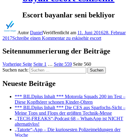
Escort bayanlar seni bekliyor
Autor
Daniel
Veröffentlicht am
11. Juni 2016
28. Februar
2017
Schreibe einen Kommentar
zu eskisehir escort
Seitennummerierung der Beiträge
Vorherige Seite
Seite
1
…
Seite
559
Seite
560
Suchen nach:
Suchen
Neueste Beiträge
*** BILDplus Inhalt *** Motorola Squads 200 im Test –
Diese Kopfhörer schonen Kinder-Ohren
*** BILDplus Inhalt *** Die CES aus Sparfochs-Sicht –
Meine Tops und Flops der größten Technik-Messe
„TECH-FREAKS“-Podcast 68 – WhatsApp ist NICHT
alternativlos!
„Tatorte“-App – Die kuriosesten Polizeimeldungen der
Woche