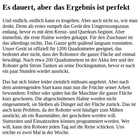
Es dauert, aber das Ergebnis ist perfekt
Und endlich, endlich kann es losgehen. Aber auch nicht so, wie man
denkt. Denn als erstes rumpelt das Gerät den Umgrenzungszaun
entlang, bevor es mit dem Kreuz- und Querkurs beginnt. Aber
immerhin, die erste Halme werden gekappt. Für den Zuschauer ist
das allerdings nichts. Das Ganze geht quälend langsam vonstatten.
Unser Gerät ist offiziell für 1200 Quadratmeter geeignet, das
bedeutet aber nicht, dass der Robomov die ganze Fläche auf einmal
bewältigt. Nach etwa 200 Quadratmetern ist der Akku leer und der
Roboter geht Strom Tanken an seine Dockingstation, bevor er nach
ein paar Stunden wieder ausrückt.
Das hat sich bisher leider ziemlich mühsam angehört. Aber nach
dem anstrengenden Start kann man nun die Früchte seiner Arbeit
bewundern: Früher oder später hat die Maschine die ganze Fläche
kurz geschoren. Die abgeschnittenen Halme werden nicht
eingesammelt, sie bleiben als Dünger auf der Fläche zurück. Das ist
auch kein Problem, da der Roboter weit häufiger zum Mähen
ausrückt, als ein Rasenmäher, der geschoben werden will.
Startzeiten und Einsatzzeiten können programmiert werden. Wer
will, kann den Roboter jeden Tag auf die Reise schicken. Uns
reichte es zwei Mal in der Woche.