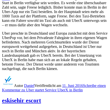
Start in Berlin verfügbar sein werden. Es werde eine überschaubare
Zahl sein, sagte Freese lediglich. Bisher konnte man in Berlin in der
Uber-App nur ein Taxi bestellen. In der Hauptstadt seien mehr als
1000 Taxis auf der Plattform, sagte Freese. Bei den Taxi-Betrieben
kann ein Fahrer sowohl im Taxi als auch mit UberX unterwegs sein
– er muss dafür aber den Wagen wechseln.
Uber preschte in Deutschland und Europa zunächst mit dem Service
UberPop vor, bei dem Privatleute Fahrgäste in ihren eigenen Wagen
beförderten. Nach mehreren Gerichtsurteilen wurde der Dienst
europaweit weitgehend aufgegeben, in Deutschland ist Uber nur
noch in Berlin und München aktiv. In der bayerischen
Landeshauptstadt gab es UberX bereits. Bei der Umsetzung von
UberX in Berlin habe man sich an an lokale Regeln gehalten,
betonte Freese. Der Dienst werde unter anderem von Touristen
nachgefragt, die nach Berlin kämen.
Autor
Daniel
Veröffentlicht am
11. Juni 2016
Schreibe einen
Kommentar
zu Uber startet Service UberX in Berlin
eskisehir escort