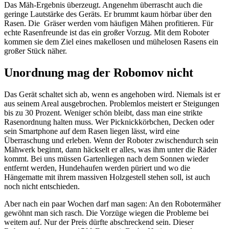
Das Mäh-Ergebnis überzeugt. Angenehm überrascht auch die
geringe Lautstärke des Geräts. Er brummt kaum hörbar über den
Rasen. Die Gräser werden vom häufigen Mähen profitieren. Für
echte Rasenfreunde ist das ein großer Vorzug. Mit dem Roboter
kommen sie dem Ziel eines makellosen und mühelosen Rasens ein
großer Stück näher.
Unordnung mag der Robomov nicht
Das Gerät schaltet sich ab, wenn es angehoben wird. Niemals ist er
aus seinem Areal ausgebrochen. Problemlos meistert er Steigungen
bis zu 30 Prozent. Weniger schön bleibt, dass man eine strikte
Rasenordnung halten muss. Wer Picknickkörbchen, Decken oder
sein Smartphone auf dem Rasen liegen lässt, wird eine
Überraschung und erleben. Wenn der Roboter zwischendurch sein
Mähwerk beginnt, dann häckselt er alles, was ihm unter die Räder
kommt. Bei uns müssen Gartenliegen nach dem Sonnen wieder
entfernt werden, Hundehaufen werden püriert und wo die
Hängematte mit ihrem massiven Holzgestell stehen soll, ist auch
noch nicht entschieden.
Aber nach ein paar Wochen darf man sagen: An den Robotermäher
gewöhnt man sich rasch. Die Vorzüge wiegen die Probleme bei
weitem auf. Nur der Preis dürfte abschreckend sein. Dieser