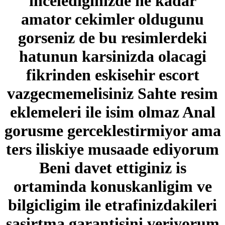
incelediginizde ne kadar
amator cekimler oldugunu
gorseniz de bu resimlerdeki
hatunun karsinizda olacagi
fikrinden eskisehir escort
vazgecmemelisiniz Sahte resim
eklemeleri ile isim olmaz Anal
gorusme gerceklestirmiyor ama
ters iliskiye musaade ediyorum
Beni davet ettiginiz is
ortaminda konuskanligim ve
bilgicligim ile etrafinizdakileri
sasirtma garantisini veriyorum