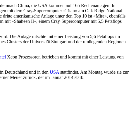
ührt demnach China, die USA kommen auf 165 Rechenanlagen. In
folgen mit dem Cray-Supercomputer «Titan» am Oak Ridge National
ritte amerikanische Anlage unter den Top 10 ist «Mira», ebenfalls
 zehn mit «Shaheen II», einem Cray-Supercomputer mit 5,5 Petaflops
ird. Die Anlage rutschte mit einer Leistung von 5,6 Petaflops im
ines Clusters der Universität Stuttgart und der umliegenden Regionen.
ntel
Xeon Prozessoren betrieben und kommt mit einer Leistung von
 in Deutschland und in den
USA
stattfindet. Am Montag wurde sie zur
Werner Meuer zurück, der im Januar 2014 starb.