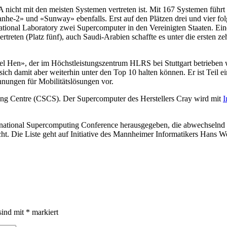
USA nicht mit den meisten Systemen vertreten ist. Mit 167 Systemen f
nhe-2» und «Sunway» ebenfalls. Erst auf den Plätzen drei und vier 
al Laboratory zwei Supercomputer in den Vereinigten Staaten. Eine d
ertreten (Platz fünf), auch Saudi-Arabien schaffte es unter die ersten
l Hen», der im Höchstleistungszentrum HLRS bei Stuttgart betrieben w
sich damit aber weiterhin unter den Top 10 halten können. Er ist Teil e
nungen für Mobilitätslösungen vor.
ing Centre (CSCS). Der Supercomputer des Herstellers Cray wird mit
I
rnational Supercomputing Conference herausgegeben, die abwechselnd
cht. Die Liste geht auf Initiative des Mannheimer Informatikers Hans 
sind mit
*
markiert