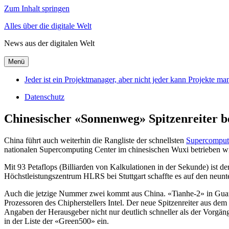
Zum Inhalt springen
Alles über die digitale Welt
News aus der digitalen Welt
Menü
Jeder ist ein Projektmanager, aber nicht jeder kann Projekte m
Datenschutz
Chinesischer «Sonnenweg» Spitzenreiter 
China führt auch weiterhin die Rangliste der schnellsten
Supercomput
nationalen Supercomputing Center im chinesischen Wuxi betrieben wi
Mit 93 Petaflops (Billiarden von Kalkulationen in der Sekunde) ist de
Höchstleistungszentrum HLRS bei Stuttgart schaffte es auf den neunt
Auch die jetzige Nummer zwei kommt aus China. «Tianhe-2» in Guangzh
Prozessoren des Chipherstellers Intel. Der neue Spitzenreiter aus d
Angaben der Herausgeber nicht nur deutlich schneller als der Vorgäng
in der Liste der «Green500» ein.