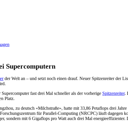
anagen
bei Supercomputern
er
der Welt an – und setzt noch einen drauf. Neuer Spitzenreiter der L
rd.
r Supercomputer fast drei Mal schneller als der vorherige
Spitzenreiter
.
en Platz.
ou, zu deutsch «Milchstraße», hatte mit 33,86 Petaflops drei Jahre di
em Forschungszentrum für Parallel-Computing (NRCPC) läuft dagegen ko
er, sondern mit 6 Gigaflops pro Watt auch drei Mal energieeffizienter.