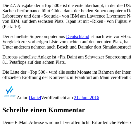
Die 47. Ausgabe der «Top 500» ist die erste überhaupt, in der die 
Sachen Performance führt China dank der beiden Supercomputer «Tia
Laboratory und dem «Sequoia» von IBM am Lawrence Livermore Nation
von IBM, auf dem sechsten Platz. Japan ist mit «Riken» von Fujitsu v
(Platz 10).
Der schnellste Supercomputer aus
Deutschland
ist nach wie vor «Haze
Vergleich zur vorherigen Liste vom achten auf den neunten Platz, hat 
Unter anderem nehmen auch Bosch und Daimler dort Simulationsrech
Europas schnellste Anlage ist «Piz Daint am Schweizer Supercomput
8,1 Petaflops auf den achten Platz.
Die Liste der «Top 500» wird alle sechs Monate im Rahmen der Inte
offiziellen Eröffnung der Konferenz in Frankfurt am Main veröffentli
Autor
Daniel
Veröffentlicht am
21. Juni 2016
Schreibe einen Kommentar
Deine E-Mail-Adresse wird nicht veröffentlicht.
Erforderliche Felder 