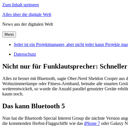
Zum Inhalt springen
Alles über die digitale Welt
News aus der digitalen Welt
Menü
Jeder ist ein Projektmanager, aber nicht jeder kann Projekte m
Datenschutz
Nicht nur für Funklautsprecher: Schnelle
Alles ist besser mit Bluetooth, sagte Ober-Nerd Sheldon Cooper au
Wohnzimmerlampe oder Fitness-Armband, beinahe alle smarten Geräte
weiterentwickelt, so wurde die Anzahl parallel genutzter Geräte erh
kaum noch.
Das kann Bluetooth 5
Nun hat die Bluetooth Special Interest Group die nächste Version ange
die kommenden Herbst-Flaggschiffe wie das
iPhone 7
oder Galaxy No