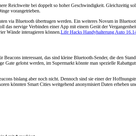
here Reichweite bei doppelt so hoher Geschwindigkeit. Gleichzeitig so
Dinge vorangetrieben.
ten via Bluetooth übertragen werden. Ein weiteres Novum in Bluetoot
ll das nervige Verbinden einer App mit einem Gerät der Vergangenheit 
vier Wände interagieren können.
Life Hacks Handyhalterung Auto 16.1
r Beacons interessant, das sind kleine Bluetooth-Sender, die den Sta
htige Gate gelotst werden, im Supermarkt könnte man spezielle Rabat
Beacons bislang aber noch nicht. Dennoch sind sie einer der Hoffnungst
soren könnten Smart Cities weitgehend anonymisiert Daten erheben und 