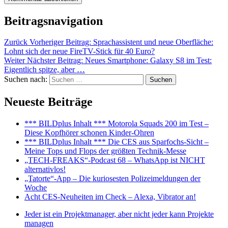
Beitragsnavigation
Zurück
Vorheriger Beitrag:
Sprachassistent und neue Oberfläche:
Lohnt sich der neue FireTV-Stick für 40 Euro?
Weiter
Nächster Beitrag:
Neues Smartphone: Galaxy S8 im Test:
Eigentlich spitze, aber …
Suchen nach:
Suchen
Neueste Beiträge
*** BILDplus Inhalt *** Motorola Squads 200 im Test –
Diese Kopfhörer schonen Kinder-Ohren
*** BILDplus Inhalt *** Die CES aus Sparfochs-Sicht –
Meine Tops und Flops der größten Technik-Messe
„TECH-FREAKS“-Podcast 68 – WhatsApp ist NICHT
alternativlos!
„Tatorte“-App – Die kuriosesten Polizeimeldungen der
Woche
Acht CES-Neuheiten im Check – Alexa, Vibrator an!
Jeder ist ein Projektmanager, aber nicht jeder kann Projekte
managen