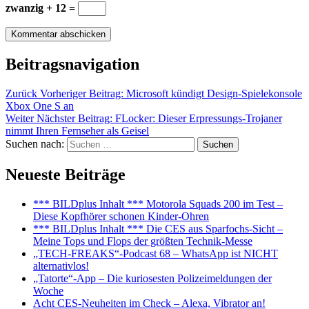
zwanzig + 12 =
Beitragsnavigation
Zurück
Vorheriger Beitrag:
Microsoft kündigt Design-Spielekonsole
Xbox One S an
Weiter
Nächster Beitrag:
FLocker: Dieser Erpressungs-Trojaner
nimmt Ihren Fernseher als Geisel
Suchen nach:
Suchen
Neueste Beiträge
*** BILDplus Inhalt *** Motorola Squads 200 im Test –
Diese Kopfhörer schonen Kinder-Ohren
*** BILDplus Inhalt *** Die CES aus Sparfochs-Sicht –
Meine Tops und Flops der größten Technik-Messe
„TECH-FREAKS“-Podcast 68 – WhatsApp ist NICHT
alternativlos!
„Tatorte“-App – Die kuriosesten Polizeimeldungen der
Woche
Acht CES-Neuheiten im Check – Alexa, Vibrator an!