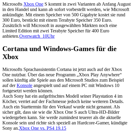
Microsofts
Xbox One
S kommt in zwei Varianten ab Anfang August
in den Handel und kann ab sofort vorbestellt werden, wie Microsoft
ankündigte. Mit einem Speicher von 500 Gigabyte kostet sie rund
300 Euro, bestückt mit einem Terabyte Speicher 350 Euro.
Zusätzlich will Microsoft in ausgewählten Märkten noch eine
Limited Edition mit zwei Terabyte Speicher für 400 Euro
anbieten.
Overwatch_10Uhr
Cortana und Windows-Games für die
Xbox
Microsofts Sprachassistentin Cortana ist jetzt auch auf der Xbox
One nutzbar. Über das neue Programm „Xbox Play Anywhere“
sollen künftig alle Spiele aus den Microsoft Studios zum Beispiel
auf der
Konsole
angespielt und auf einem PC mit Windows 10
fortgesetzt werden können.
Auch Sony hat ein aufgefrischtes Modell seiner Playstation 4 im
Köcher, verriet auf der Fachmesse jedoch keine weiteren Details.
Auch ein Starttermin für den Verkauf wurde nicht genannt. Als
sicher gilt, dass sie wie die Xbox One S auch Ultra-HD-Bilder
wiedergeben kann. Sie werde zumindest teuerer als die aktuelle
Konsole sein und richte sich speziell an Hardcore-Gamer, kündigte
Sony an.
Xbox One vs. PS4 19.15