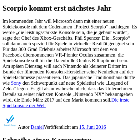
Scorpio kommt erst nächstes Jahr
Im kommenden Jahr will Microsoft dann mit einer neuen
Spielekonsole mit dem Codenamen „Project Scorpio“ nachlegen. Es
werde „die leistungsstärkste Konsole sein, die je gebaut wurde“,
sagte der Chef des Xbox-Geschäfts, Phil Spencer. Die „Scorpio“
soll dann auch speziell für Spiele in virtueller Realität geeignet sein.
Für das 360-Grad-Erlebnis arbeitet Microsoft mit dem von
Facebook übernommenen VR-Pionier Oculus zusammen, die
Spielekonsole soll für die Datenbrille Oculus Rift optimiert sein.
Am späten Dienstag will auch Nintendo als kleinerer Dritter im
Bunde der führenden Konsolen-Hersteller seine Neuheiten auf der
Spielefachmesse präsentieren. Das japanische Traditionshaus dürfte
wie
Sony
den Schwerpunkt auf neue Spieletitel wie „Legend of
Zelda“ legen. Es gilt als unwahrscheinlich, dass das Unternehmen
Details zu seiner nächsten Konsole „Nintendo NX“ bekanntgeben
wird, die Ende März 2017 auf den Markt kommen soll.
Die irrste
Spielkonsole der Welt
Autor
Daniel
Veröffentlicht am
15. Juni 2016